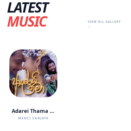
LATEST
MUSIC
VIEW ALL GALLERY
→
Adarei Thama (Ralla Weralata Adarei Teledrama)
MANEJ SANJAYA