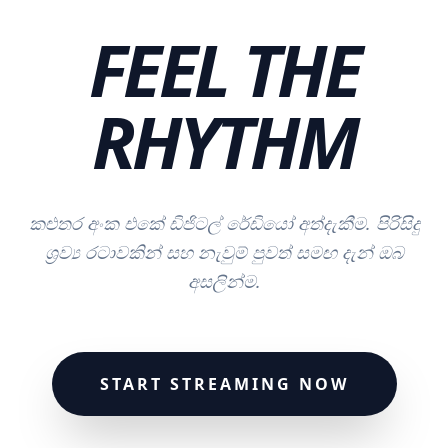
FEEL THE
RHYTHM
කළුතර අංක එකේ ඩිජිටල් රේඩියෝ අත්දැකීම. පිරිසිදු
ශ්‍රව්‍ය රටාවකින් සහ නැවුම් පුවත් සමඟ දැන් ඔබ
අසලින්ම.
START STREAMING NOW